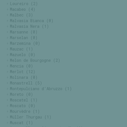
Loureiro
(2)
Macabeo
(4)
Malbec
(3)
Malvasia Bianca
(0)
Malvasia Nera
(1)
Marsanne
(0)
Marselan
(0)
Marzemina
(0)
Mauzac
(1)
Mazuelo
(0)
Melon de Bourgogne
(2)
Mencia
(0)
Merlot
(12)
Molinara
(0)
Monastrell
(5)
Montepulciano d'Abruzzo
(1)
Moreto
(0)
Moscatel
(1)
Moscato
(0)
Mourvèdre
(1)
Müller Thurgau
(1)
Muscat
(1)