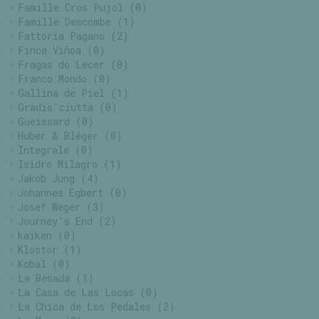
Famille Cros Pujol
(0)
Famille Descombe
(1)
Fattoria Pagano
(2)
Finca Viñoa
(0)
Fragas do Lecer
(0)
Franco Mondo
(0)
Gallina de Piel
(1)
Gradis'ciutta
(0)
Gueissard
(0)
Huber & Bléger
(0)
Integrale
(0)
Isidro Milagro
(1)
Jakob Jung
(4)
Johannes Egbert
(0)
Josef Weger
(3)
Journey's End
(2)
kaiken
(0)
Klostor
(1)
Kobal
(0)
La Besada
(1)
La Casa de Las Locas
(0)
La Chica de Los Pedales
(2)