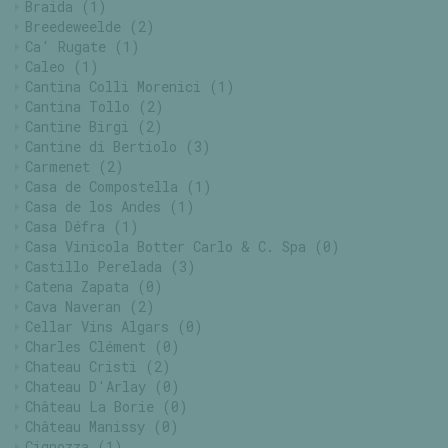
Braida
(1)
Breedeweelde
(2)
Ca' Rugate
(1)
Caleo
(1)
Cantina Colli Morenici
(1)
Cantina Tollo
(2)
Cantine Birgi
(2)
Cantine di Bertiolo
(3)
Carmenet
(2)
Casa de Compostella
(1)
Casa de los Andes
(1)
Casa Défra
(1)
Casa Vinicola Botter Carlo & C. Spa
(0)
Castillo Perelada
(3)
Catena Zapata
(0)
Cava Naveran
(2)
Cellar Vins Algars
(0)
Charles Clément
(0)
Chateau Cristi
(2)
Chateau D'Arlay
(0)
Château La Borie
(0)
Château Manissy
(0)
Cignozza
(1)