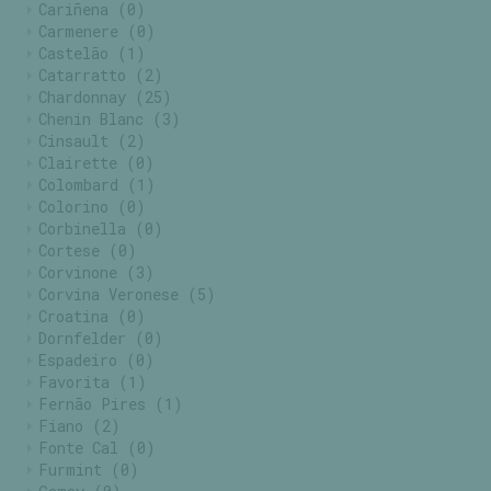
Cariñena
(0)
Carmenere
(0)
Castelão
(1)
Catarratto
(2)
Chardonnay
(25)
Chenin Blanc
(3)
Cinsault
(2)
Clairette
(0)
Colombard
(1)
Colorino
(0)
Corbinella
(0)
Cortese
(0)
Corvinone
(3)
Corvina Veronese
(5)
Croatina
(0)
Dornfelder
(0)
Espadeiro
(0)
Favorita
(1)
Fernão Pires
(1)
Fiano
(2)
Fonte Cal
(0)
Furmint
(0)