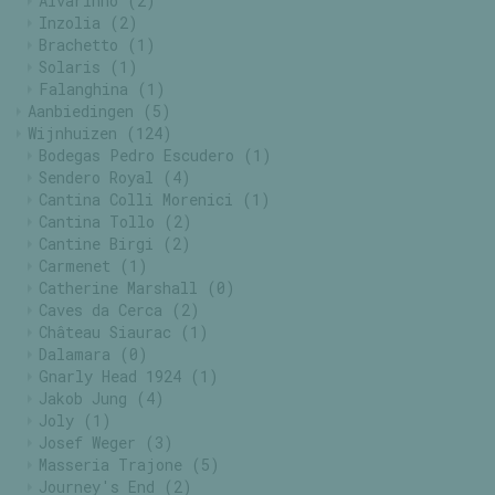
Alvarinho
(2)
Inzolia
(2)
Brachetto
(1)
Solaris
(1)
Falanghina
(1)
Aanbiedingen
(5)
Wijnhuizen
(124)
Bodegas Pedro Escudero
(1)
Sendero Royal
(4)
Cantina Colli Morenici
(1)
Cantina Tollo
(2)
Cantine Birgi
(2)
Carmenet
(1)
Catherine Marshall
(0)
Caves da Cerca
(2)
Château Siaurac
(1)
Dalamara
(0)
Gnarly Head 1924
(1)
Jakob Jung
(4)
Joly
(1)
Josef Weger
(3)
Masseria Trajone
(5)
Journey's End
(2)