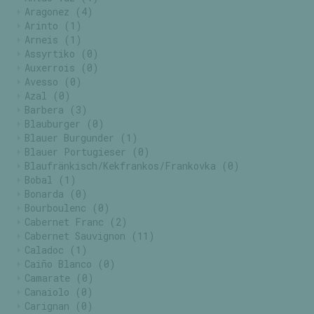
Aragonez
(4)
Arinto
(1)
Arneis
(1)
Assyrtiko
(0)
Auxerrois
(0)
Avesso
(0)
Azal
(0)
Barbera
(3)
Blauburger
(0)
Blauer Burgunder
(1)
Blauer Portugieser
(0)
Blaufränkisch/Kekfrankos/Frankovka
(0)
Bobal
(1)
Bonarda
(0)
Bourboulenc
(0)
Cabernet Franc
(2)
Cabernet Sauvignon
(11)
Caladoc
(1)
Caiño Blanco
(0)
Camarate
(0)
Canaiolo
(0)
Carignan
(0)