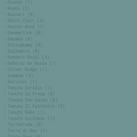
Riondo
(1)
Roeno
(5)
Ruinart
(0)
Saint Clair
(4)
Sainte Anne
(1)
Sanmartino
(0)
Sauska
(0)
Schlagkamp
(0)
Selladore
(0)
Sendero Royal
(4)
Señorío de Beade
(1)
Silver Ridge
(1)
summum
(3)
Survivor
(1)
Tenuta Corallo
(1)
Tenuta la Presa
(0)
Tenuta San Guido
(0)
Tenute Il Falchetto
(2)
Tenute RaDe
(1)
Tenute Sirinada
(1)
Terracruda
(0)
Terre di Rai
(6)
Tinta Rosa
(0)