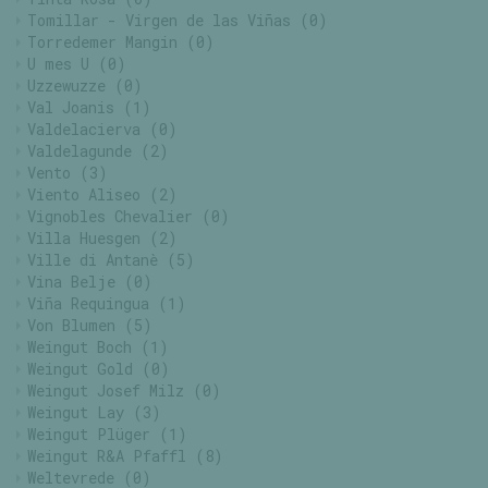
Tomillar - Virgen de las Viñas
(0)
Torredemer Mangin
(0)
U mes U
(0)
Uzzewuzze
(0)
Val Joanis
(1)
Valdelacierva
(0)
Valdelagunde
(2)
Vento
(3)
Viento Aliseo
(2)
Vignobles Chevalier
(0)
Villa Huesgen
(2)
Ville di Antanè
(5)
Vina Belje
(0)
Viña Requingua
(1)
Von Blumen
(5)
Weingut Boch
(1)
Weingut Gold
(0)
Weingut Josef Milz
(0)
Weingut Lay
(3)
Weingut Plüger
(1)
Weingut R&A Pfaffl
(8)
Weltevrede
(0)