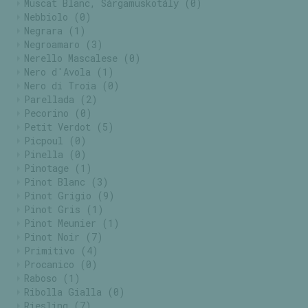
Muscat Blanc, Sárgamuskotály
(0)
Nebbiolo
(0)
Negrara
(1)
Negroamaro
(3)
Nerello Mascalese
(0)
Nero d'Avola
(1)
Nero di Troia
(0)
Parellada
(2)
Pecorino
(0)
Petit Verdot
(5)
Picpoul
(0)
Pinella
(0)
Pinotage
(1)
Pinot Blanc
(3)
Pinot Grigio
(9)
Pinot Gris
(1)
Pinot Meunier
(1)
Pinot Noir
(7)
Primitivo
(4)
Procanico
(0)
Raboso
(1)
Ribolla Gialla
(0)
Riesling
(7)