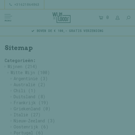
+31621864863
0
MENU
BOVEN DE € 100,- GRATIS VERZENDING
Sitemap
Categorieën:
Wijnen
(214)
Witte Wijn
(100)
Argentinië
(3)
Australië
(2)
Chili
(1)
Duitsland
(8)
Frankrijk
(19)
Griekenland
(0)
Italië
(27)
Nieuw-Zeeland
(3)
Oostenrijk
(6)
Portugal
(6)