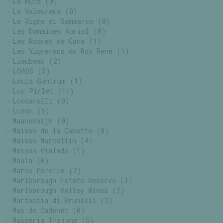
Le Mura
(0)
Le Valeureux
(0)
Le Vigne di Sammarco
(0)
Les Domaines Auriol
(0)
Les Roques de Cana
(1)
Les Vignerons du Roy René
(1)
Lieubeau
(2)
LOADS
(5)
Louis Guntrum
(1)
Luc Pirlet
(11)
Luccarelli
(0)
Luzón
(6)
Maanschijn
(0)
Maison de la Cabotte
(0)
Maison Marcellin
(4)
Maison Vialade
(1)
Maola
(0)
Marco Porello
(2)
Marlborough Estate Reserve
(1)
Marlborough Valley Wines
(2)
Martoccia di Brunelli
(2)
Mas de Cadenet
(0)
Masseria Trajone
(5)