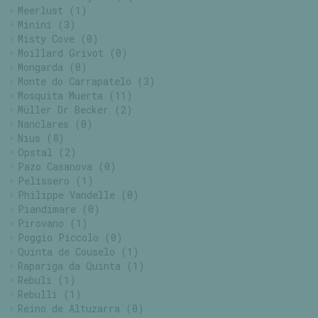
Meerlust
(1)
Minini
(3)
Misty Cove
(0)
Moillard Grivot
(0)
Mongarda
(0)
Monte do Carrapatelo
(3)
Mosquita Muerta
(11)
Müller Dr Becker
(2)
Nanclares
(0)
Nius
(8)
Opstal
(2)
Pazo Casanova
(0)
Pelissero
(1)
Philippe Vandelle
(0)
Piandimare
(0)
Pirovano
(1)
Poggio Piccolo
(0)
Quinta de Couselo
(1)
Rapariga da Quinta
(1)
Rebuli
(1)
Rebulli
(1)
Reino de Altuzarra
(0)