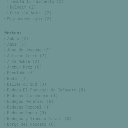
Tenuta Il Falchetto
(2)
Delheim
(2)
Curatolo Arini
(2)
Wijnproeverijen
(2)
Merken:
Ambre
(2)
Amie
(3)
Anne de Joyeuse
(0)
Antiche Terre
(2)
Arte Noble
(2)
Arthur Metz
(0)
Bacalhôa
(6)
Bedin
(1)
Belles du Sud
(3)
Bodega El Porvenir de Cafayate
(0)
Bodegas Claroscuro
(1)
Bodegas Peñafiel
(0)
Bodegas Rezabal
(1)
Bodegas Saura
(0)
Bodegas y Viñedos Artadi
(0)
Borgo dei Posseri
(0)