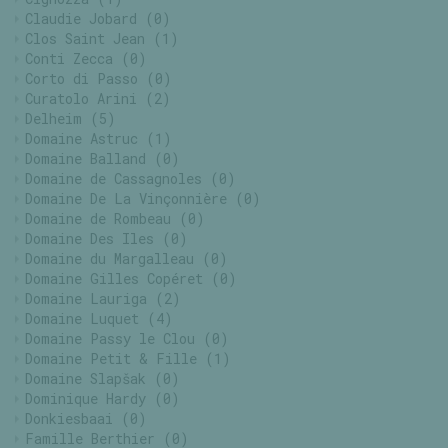
Claudie Jobard
(0)
Clos Saint Jean
(1)
Conti Zecca
(0)
Corto di Passo
(0)
Curatolo Arini
(2)
Delheim
(5)
Domaine Astruc
(1)
Domaine Balland
(0)
Domaine de Cassagnoles
(0)
Domaine De La Vinçonnière
(0)
Domaine de Rombeau
(0)
Domaine Des Iles
(0)
Domaine du Margalleau
(0)
Domaine Gilles Copéret
(0)
Domaine Lauriga
(2)
Domaine Luquet
(4)
Domaine Passy le Clou
(0)
Domaine Petit & Fille
(1)
Domaine Slapšak
(0)
Dominique Hardy
(0)
Donkiesbaai
(0)
Famille Berthier
(0)