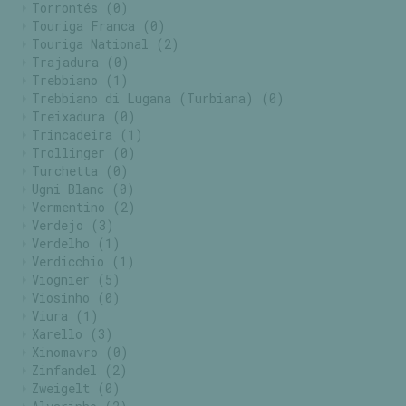
Torrontés
(0)
Touriga Franca
(0)
Touriga National
(2)
Trajadura
(0)
Trebbiano
(1)
Trebbiano di Lugana (Turbiana)
(0)
Treixadura
(0)
Trincadeira
(1)
Trollinger
(0)
Turchetta
(0)
Ugni Blanc
(0)
Vermentino
(2)
Verdejo
(3)
Verdelho
(1)
Verdicchio
(1)
Viognier
(5)
Viosinho
(0)
Viura
(1)
Xarello
(3)
Xinomavro
(0)
Zinfandel
(2)
Zweigelt
(0)