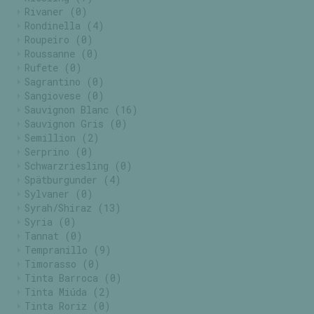
Rivaner
(0)
Rondinella
(4)
Roupeiro
(0)
Roussanne
(0)
Rufete
(0)
Sagrantino
(0)
Sangiovese
(0)
Sauvignon Blanc
(16)
Sauvignon Gris
(0)
Semillion
(2)
Serprino
(0)
Schwarzriesling
(0)
Spätburgunder
(4)
Sylvaner
(0)
Syrah/Shiraz
(13)
Syria
(0)
Tannat
(0)
Tempranillo
(9)
Timorasso
(0)
Tinta Barroca
(0)
Tinta Miúda
(2)
Tinta Roriz
(0)