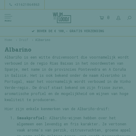
+31621864863
0
MENU
BOVEN DE € 100,- GRATIS VERZENDING
Home
Druif
Albarino
Albarino
Albariño is een witte druivensoort die voornamelijk wordt
verbouwd in de regio Rías Baixas in het noordwesten van
Spanje, met name in de provincies Pontevedra en A Coruña
in Galicië. Het is ook bekend onder de naam Alvarinho in
Portugal, waar het voornamelijk wordt verbouwd in de Vinho
Verde-regio. De druif staat bekend om zijn frisse zuren,
aromatische profiel en de mogelijkheid om wijnen van hoge
kwaliteit te produceren.
Hier zijn enkele kenmerken van de Albariño-druif:
Smaakprofiel:
Albariño-wijnen hebben over het
algemeen een levendig en fris karakter. Ze vertonen
vaak aroma's van perzik, citrusvruchten, groene appel