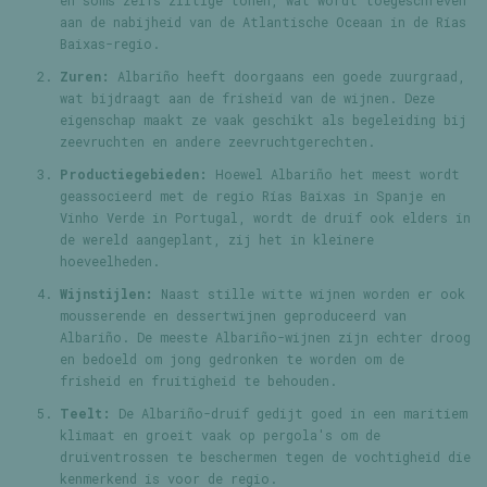
en soms zelfs ziltige tonen, wat wordt toegeschreven
aan de nabijheid van de Atlantische Oceaan in de Rías
Baixas-regio.
Zuren:
Albariño heeft doorgaans een goede zuurgraad,
wat bijdraagt aan de frisheid van de wijnen. Deze
eigenschap maakt ze vaak geschikt als begeleiding bij
zeevruchten en andere zeevruchtgerechten.
Productiegebieden:
Hoewel Albariño het meest wordt
geassocieerd met de regio Rías Baixas in Spanje en
Vinho Verde in Portugal, wordt de druif ook elders in
de wereld aangeplant, zij het in kleinere
hoeveelheden.
Wijnstijlen:
Naast stille witte wijnen worden er ook
mousserende en dessertwijnen geproduceerd van
Albariño. De meeste Albariño-wijnen zijn echter droog
en bedoeld om jong gedronken te worden om de
frisheid en fruitigheid te behouden.
Teelt:
De Albariño-druif gedijt goed in een maritiem
klimaat en groeit vaak op pergola's om de
druiventrossen te beschermen tegen de vochtigheid die
kenmerkend is voor de regio.