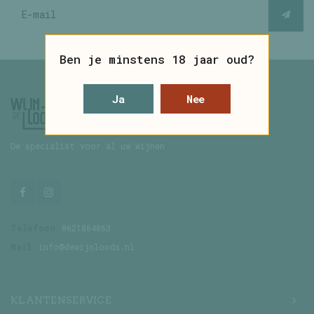
Ben je minstens 18 jaar oud?
Ja
Nee
De specialist voor al uw wijnen
Telefoon
0621864863
Mail
info@dewijnloods.nl
KLANTENSERVICE