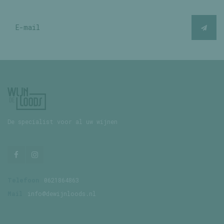
De specialist voor al uw wijnen
Telefoon
0621864863
Mail
info@dewijnloods.nl