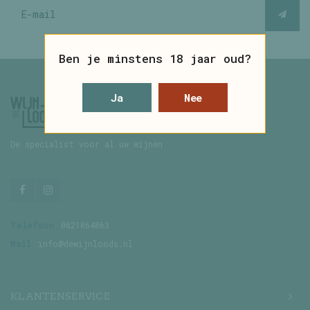
Ben je minstens 18 jaar oud?
Ja
Nee
De specialist voor al uw wijnen
Telefoon
0621864863
Mail
info@dewijnloods.nl
KLANTENSERVICE