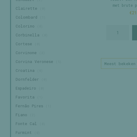
met brute p
Clairette
(0)
lange, sto
€21
Colombard
(1)
Colorino
(0)
Corbinella
(0)
Cortese
(0)
Corvinone
(3)
Corvina Veronese
(5)
Meest bekeken
Croatina
(0)
Dornfelder
(0)
Espadeiro
(0)
Favorita
(1)
Fernão Pires
(1)
Fiano
(2)
Fonte Cal
(0)
Furmint
(0)