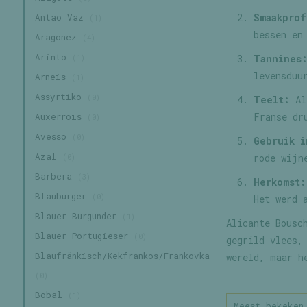
Smaakprof
Antao Vaz
(1)
bessen en
Aragonez
(4)
Arinto
Tannines
(1)
levensduu
Arneis
(1)
Assyrtiko
(0)
Teelt:
Ali
Franse dr
Auxerrois
(0)
Avesso
(0)
Gebruik i
Azal
rode wijn
(0)
Barbera
(3)
Herkomst:
Blauburger
(0)
Het werd 
Blauer Burgunder
(1)
Alicante Bousc
Blauer Portugieser
(0)
gegrild vlees,
Blaufränkisch/Kekfrankos/Frankovka
wereld, maar h
(0)
Bobal
(1)
Meest bekeken