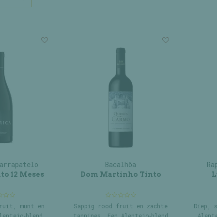
arrapatelo
Bacalhôa
Ra
to 12 Meses
Dom Martinho Tinto
L
ruit, munt en
Sappig rood fruit en zachte
Diep, 
lentejo‑blend
tannines. Een Alentejo‑blend
Alent