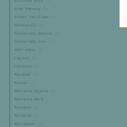
Grolleau Gris
(0)
Gros Manseng
(2)
Grüner Veltliner
(2)
Hárslevelű
(0)
Hondarrabi Beltza
(0)
Hondarrabi Zuri
(1)
Kékfrankos
(0)
Lagrein
(0)
Loureiro
(2)
Macabeo
(4)
Malbec
(3)
Malvasia Bianca
(0)
Malvasia Nera
(1)
Marsanne
(0)
Marselan
(0)
Marzemina
(0)