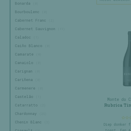
Bonarda
(0)
Bourboulenc
(0)
Cabernet Franc
(2)
Cabernet Sauvignon
(11)
Caladoc
(1)
Caiño Blanco
(0)
Camarate
(0)
Canaiolo
(0)
Carignan
(0)
Cariñena
(0)
Carmenere
(0)
Castelão
(1)
Monte do C
Catarratto
Rubrica Tin
(2)
Chardonnay
(25)
Chenin Blanc
(3)
Diep donker f
toast. Een A
Cinsault
(2)