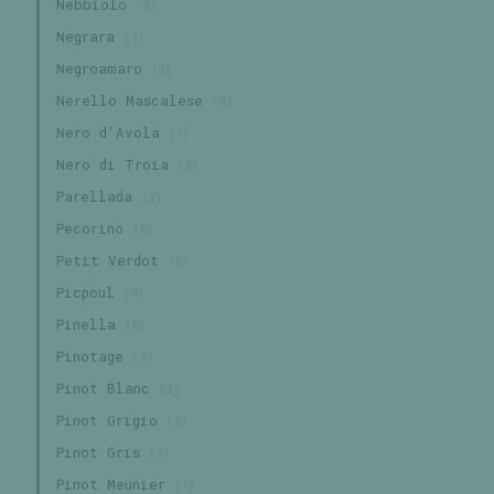
Nebbiolo
(0)
Negrara
(1)
Negroamaro
(3)
Nerello Mascalese
(0)
Nero d'Avola
(1)
Nero di Troia
(0)
Parellada
(2)
Pecorino
(0)
Petit Verdot
(5)
Picpoul
(0)
Pinella
(0)
Pinotage
(1)
Pinot Blanc
(3)
Pinot Grigio
(9)
Pinot Gris
(1)
Pinot Meunier
(1)