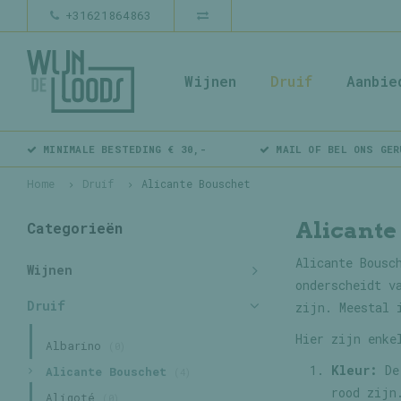
+31621864863
Wijnen
Druif
Aanbie
MINIMALE BESTEDING € 30,-
MAIL OF BEL ONS GER
Home
Druif
Alicante Bouschet
Alicante
Categorieën
Alicante Bousc
Wijnen
onderscheidt v
Druif
zijn. Meestal 
Hier zijn enke
Albarino
(0)
Kleur:
De 
Alicante Bouschet
(4)
rood zijn
Aligoté
(0)