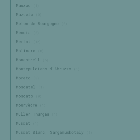
Mauzac
(1)
Mazuelo
(0)
Melon de Bourgogne
(2)
Mencia
(0)
Merlot
(12)
Molinara
(0)
Monastrell
(5)
Montepulciano d'Abruzzo
(1)
Moreto
(0)
Moscatel
(1)
Moscato
(0)
Mourvèdre
(1)
Müller Thurgau
(1)
Muscat
(1)
Muscat Blanc, Sárgamuskotály
(0)