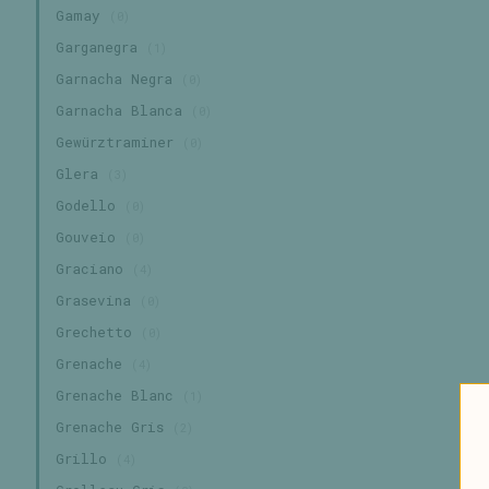
Gamay
(0)
Garganegra
(1)
Garnacha Negra
(0)
Garnacha Blanca
(0)
Gewürztraminer
(0)
Glera
(3)
Godello
(0)
Gouveio
(0)
Graciano
(4)
Grasevina
(0)
Grechetto
(0)
Grenache
(4)
Grenache Blanc
(1)
Grenache Gris
(2)
Grillo
(4)