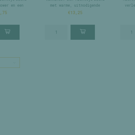
ower en een
met warme, uitnodigende
verl
ere finish.
vibes.
,75
€13,25