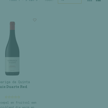
pariga da Quinta
uis Duarte Red
soepel en fruitvol een
ejo‑blend die warm en