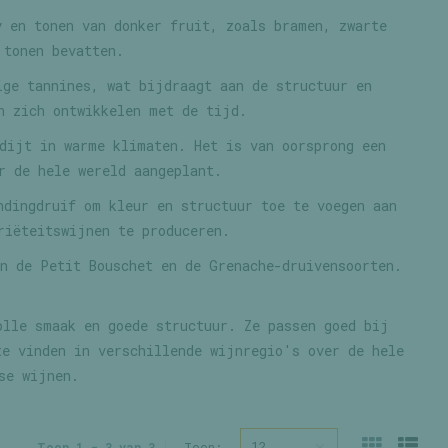
 en tonen van donker fruit, zoals bramen, zwarte
 tonen bevatten.
ge tannines, wat bijdraagt aan de structuur en
n zich ontwikkelen met de tijd.
dijt in warme klimaten. Het is van oorsprong een
r de hele wereld aangeplant.
ndingdruif om kleur en structuur toe te voegen aan
riëteitswijnen te produceren.
n de Petit Bouschet en de Grenache-druivensoorten.
olle smaak en goede structuur. Ze passen goed bij
te vinden in verschillende wijnregio's over de hele
se wijnen.
12
Toon 1 - 3 van 3
Toon: