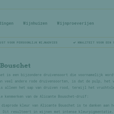
dingen
Wijnhuizen
Wijnproeverijen
UST VOOR PERSOONLIJK WIJNADVIES
KWALITEIT VOOR EEN 
 Bouschet
het is een bijzondere druivensoort die voornamelijk word
an veel andere rode druivensoorten, is dat de pulp, het 
is alleen het sap van druiven rood, terwijl het vruchtvl
le kenmerken van de Alicante Bouschet-druif:
dieprode kleur van Alicante Bouschet is te danken aan h
. Dit resulteert in wijnen met intense kleurpigmentatie.