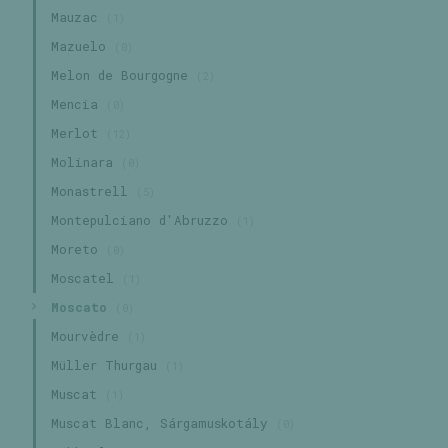
Mauzac
(1)
Mazuelo
(0)
Melon de Bourgogne
(2)
Mencia
(0)
Merlot
(12)
Molinara
(0)
Monastrell
(5)
Montepulciano d'Abruzzo
(1)
Moreto
(0)
Moscatel
(1)
Moscato
(0)
Mourvèdre
(1)
Müller Thurgau
(1)
Muscat
(1)
Muscat Blanc, Sárgamuskotály
(0)