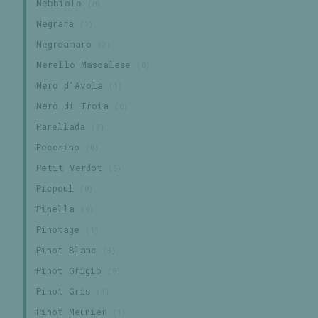
Nebbiolo
(0)
Negrara
(1)
Negroamaro
(3)
Nerello Mascalese
(0)
Nero d'Avola
(1)
Nero di Troia
(0)
Parellada
(2)
Pecorino
(0)
Petit Verdot
(5)
Picpoul
(0)
Pinella
(0)
Pinotage
(1)
Pinot Blanc
(3)
Pinot Grigio
(9)
Pinot Gris
(1)
Pinot Meunier
(1)