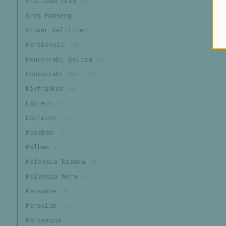
Grolleau Gris
(0)
Gros Manseng
(2)
Grüner Veltliner
(2)
Hárslevelű
(0)
Hondarrabi Beltza
(0)
Hondarrabi Zuri
(1)
Kékfrankos
(0)
Lagrein
(0)
Loureiro
(2)
Macabeo
(4)
Malbec
(3)
Malvasia Bianca
(0)
Malvasia Nera
(1)
Marsanne
(0)
Marselan
(0)
Marzemina
(0)