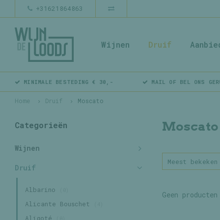
+31621864863
Wijnen
Druif
Aanbie
MINIMALE BESTEDING € 30,-
MAIL OF BEL ONS GER
Home
Druif
Moscato
Moscato
Categorieën
Wijnen
Meest bekeken
Druif
Albarino
(0)
Geen producten
Alicante Bouschet
(4)
Aligoté
(0)