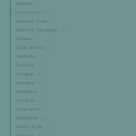
Bonarda
(0)
Bourboulenc
(0)
Cabernet Franc
(2)
Cabernet Sauvignon
(11)
Caladoc
(1)
Caiño Blanco
(0)
Camarate
(0)
Canaiolo
(0)
Carignan
(0)
Cariñena
(0)
Carmenere
(0)
Castelão
(1)
Catarratto
(2)
Chardonnay
(25)
Chenin Blanc
(3)
Cinsault
(2)