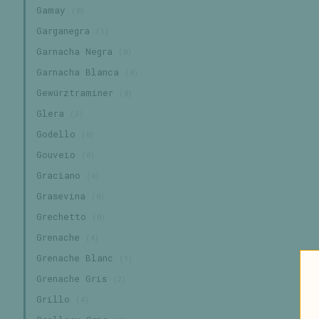
Gamay
(0)
Garganegra
(1)
Garnacha Negra
(0)
Garnacha Blanca
(0)
Gewürztraminer
(0)
Glera
(3)
Godello
(0)
Gouveio
(0)
Graciano
(4)
Grasevina
(0)
Grechetto
(0)
Grenache
(4)
Grenache Blanc
(1)
Grenache Gris
(2)
Grillo
(4)