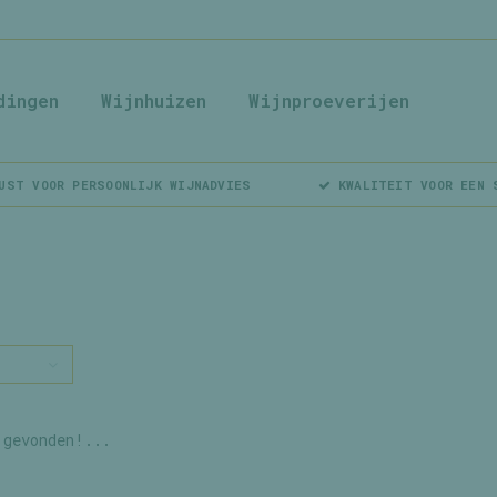
dingen
Wijnhuizen
Wijnproeverijen
UST VOOR PERSOONLIJK WIJNADVIES
KWALITEIT VOOR EEN 
 gevonden!...