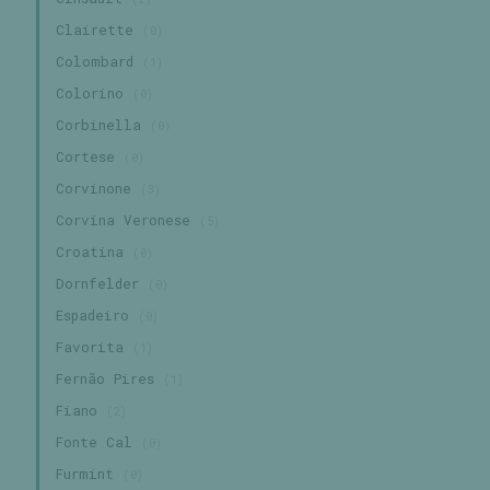
Clairette
(0)
Colombard
(1)
Colorino
(0)
Corbinella
(0)
Cortese
(0)
Corvinone
(3)
Corvina Veronese
(5)
Croatina
(0)
Dornfelder
(0)
Espadeiro
(0)
Favorita
(1)
Fernão Pires
(1)
Fiano
(2)
Fonte Cal
(0)
Furmint
(0)