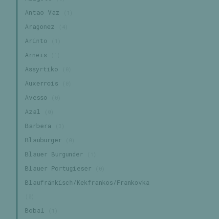
Antao Vaz
(1)
Aragonez
(4)
Arinto
(1)
Arneis
(1)
Assyrtiko
(0)
Auxerrois
(0)
Avesso
(0)
Azal
(0)
Barbera
(3)
Blauburger
(0)
Blauer Burgunder
(1)
Blauer Portugieser
(0)
Blaufränkisch/Kekfrankos/Frankovka
(0)
Bobal
(1)