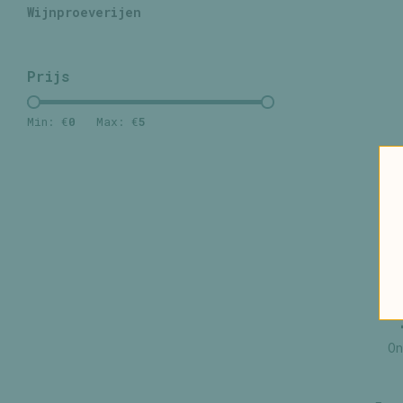
Wijnproeverijen
Prijs
Min: €
0
Max: €
5
On