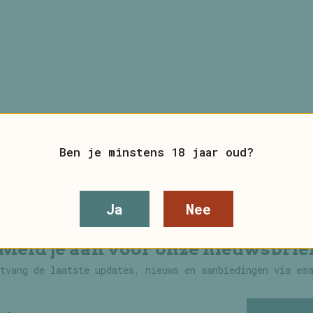
Ben je minstens 18 jaar oud?
Ja
Nee
Meld je aan voor onze nieuwsbrie
tvang de laatste updates, nieuws en aanbiedingen via em