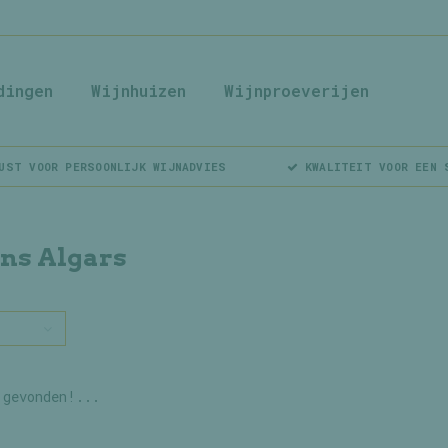
dingen
Wijnhuizen
Wijnproeverijen
UST VOOR PERSOONLIJK WIJNADVIES
KWALITEIT VOOR EEN 
ins Algars
 gevonden!...