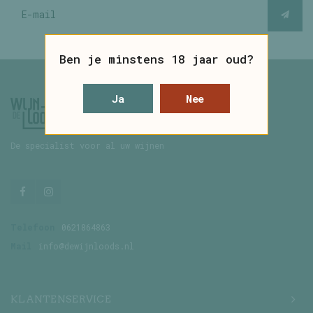
Ben je minstens 18 jaar oud?
Ja
Nee
De specialist voor al uw wijnen
Telefoon
0621864863
Mail
info@dewijnloods.nl
KLANTENSERVICE