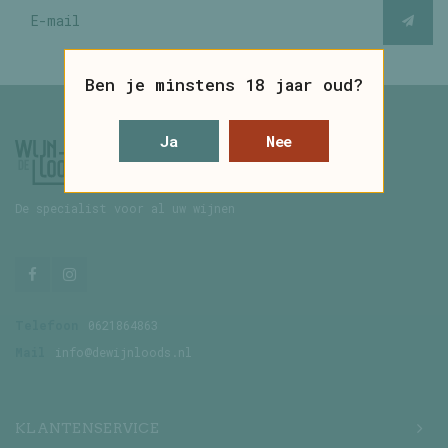
Ben je minstens 18 jaar oud?
Ja
Nee
De specialist voor al uw wijnen
Telefoon
0621864863
Mail
info@dewijnloods.nl
KLANTENSERVICE