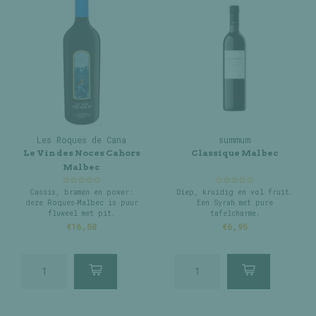
Les Roques de Cana
summum
Le Vin des Noces Cahors
Classique Malbec
Malbec
Cassis, bramen en power:
Diep, kruidig en vol fruit.
deze Roques‑Malbec is puur
Een Syrah met pure
fluweel met pit.
tafelcharme.
€16,50
€6,95