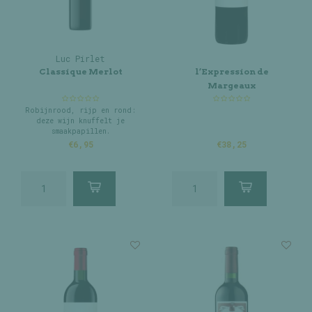
Luc Pirlet
Classique Merlot
l’Expression de
Margeaux
Robijnrood, rijp en rond:
deze wijn knuffelt je
smaakpapillen.
€6,95
€38,25