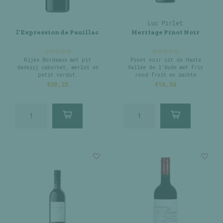
Luc Pirlet
l’Expression de Pauillac
Heritage Pinot Noir
Rijke Bordeaux met pit
Pinot noir uit de Haute
dankzij cabernet, merlot en
Vallée de l’Aude met fris
petit verdot.
rood fruit en zachte
kruidigheid.
€38,25
€10,50
Licht, soepel en heerlijk
toegankelijk met een
speelse, frisse finale.