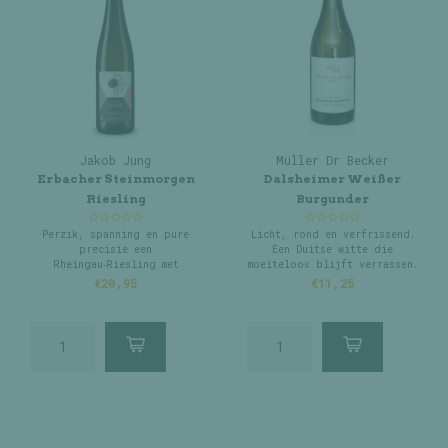
Jakob Jung
Müller Dr Becker
Erbacher Steinmorgen
Dalsheimer Weißer
Riesling
Burgunder
Perzik, spanning en pure
Licht, rond en verfrissend.
precisie een
Een Duitse witte die
Rheingau‑Riesling met
moeiteloos blijft verrassen.
energieke flair.
€20,95
€11,25