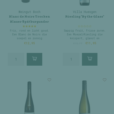
Weingut Boch
Villa Huesgen
Blanc de Noirs Trocken
Riesling "By the Glass"
Blauer Spätburgunder
Fris, rond en licht goud.
Sappig fruit, frisse zuren.
Een Blanc de Noirs die
Een Moezel‑Riesling die
soepel en zonnig
knispert, glanst en
doordrinkt.
simpelweg plezier schenkt.
€12,95
€11,95
€15,75