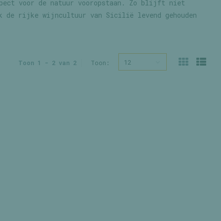
pect voor de natuur vooropstaan. Zo blijft niet
k de rijke wijncultuur van Sicilië levend gehouden
12
Toon 1 - 2 van 2
Toon: