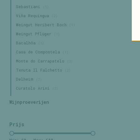
Sebastiani
(1)
Viña Requingua
(2)
Weingut Heribert Boch
(1)
Weingut Pflüger
(1)
Bacalhôa
(5)
Casa de Compostela
(1)
Monte do Carrapatelo
(3)
Tenuta Il Falchetto
(2)
Delheim
(2)
Curatolo Arini
(2)
Wijnproeverijen
Prijs