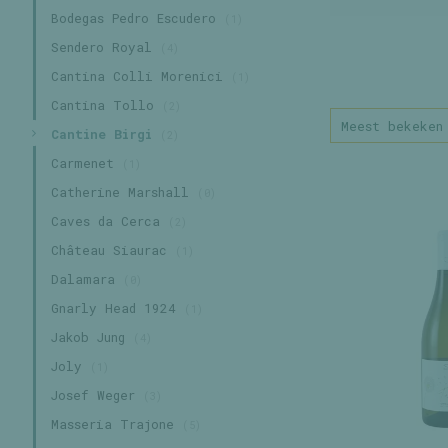
Bodegas Pedro Escudero
(1)
Sendero Royal
(4)
Cantina Colli Morenici
(1)
Cantina Tollo
(2)
Meest bekeken
Cantine Birgi
(2)
Carmenet
(1)
Catherine Marshall
(0)
Caves da Cerca
(2)
Château Siaurac
(1)
Dalamara
(0)
Gnarly Head 1924
(1)
Jakob Jung
(4)
Joly
(1)
Josef Weger
(3)
Masseria Trajone
(5)