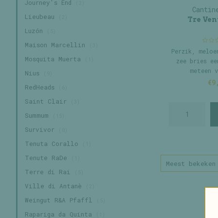
Journey's End
(2)
Cantin
Lieubeau
(2)
Tre Vent
Luzón
(5)
Maison Marcellin
(3)
Perzik, meloe
Mosquita Muerta
(1)
zee bries ee
meteen v
Nius
(9)
€9
RedHeads
(6)
Saint Clair
(3)
Summum
(15)
Survivor
(0)
Tenuta Corallo
(1)
Tenute RaDe
(1)
Meest bekeken
Terre di Rai
(5)
Ville di Antanè
(2)
Weingut R&A Pfaffl
(5)
Rapariga da Quinta
(1)