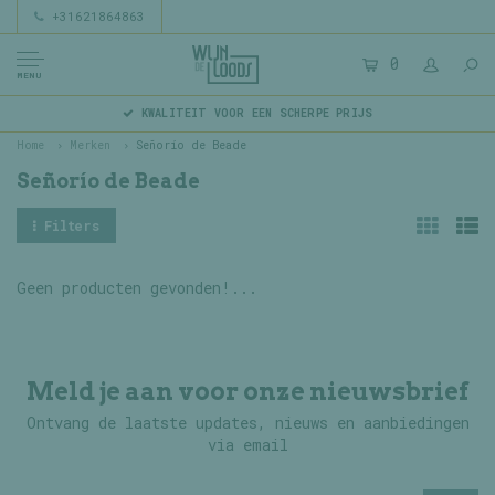
+31621864863
0
MENU
KWALITEIT VOOR EEN SCHERPE PRIJS
Home
Merken
Señorío de Beade
Señorío de Beade
Filters
Geen producten gevonden!...
Meld je aan voor onze nieuwsbrief
Ontvang de laatste updates, nieuws en aanbiedingen
via email