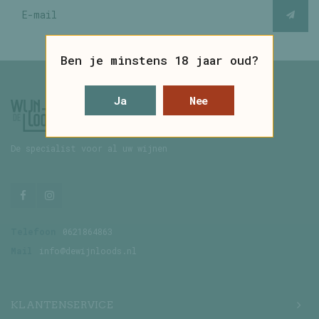
Ben je minstens 18 jaar oud?
Ja
Nee
De specialist voor al uw wijnen
Telefoon
0621864863
Mail
info@dewijnloods.nl
KLANTENSERVICE