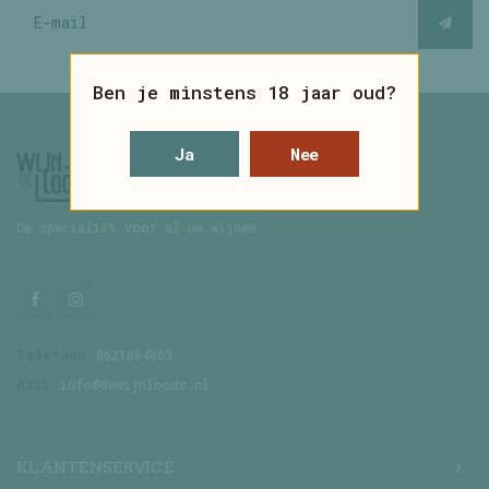
Ben je minstens 18 jaar oud?
Ja
Nee
De specialist voor al uw wijnen
Telefoon
0621864863
Mail
info@dewijnloods.nl
KLANTENSERVICE