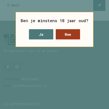
Ben je minstens 18 jaar oud?
Ja
Nee
De specialist voor al uw wijnen
Telefoon
0621864863
Mail
info@dewijnloods.nl
KLANTENSERVICE