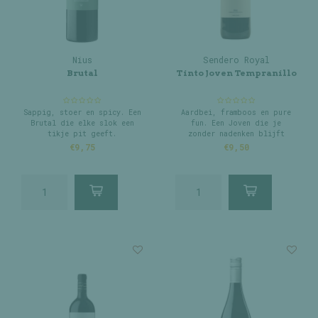
Nius
Sendero Royal
Brutal
Tinto Joven Tempranillo
Sappig, stoer en spicy. Een
Aardbei, framboos en pure
Brutal die elke slok een
fun. Een Joven die je
tikje pit geeft.
zonder nadenken blijft
bijschenken.
€9,75
€9,50