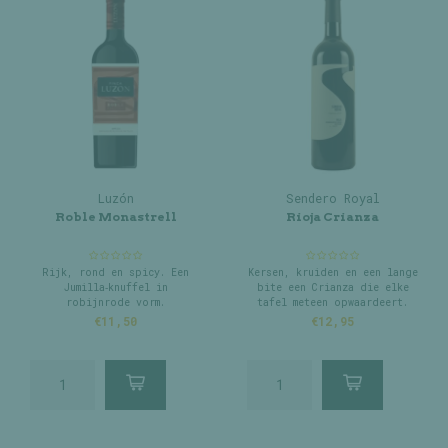
Luzón
Sendero Royal
Roble Monastrell
Rioja Crianza
Rijk, rond en spicy. Een
Kersen, kruiden en een lange
Jumilla‑knuffel in
bite een Crianza die elke
robijnrode vorm.
tafel meteen opwaardeert.
€11,50
€12,95