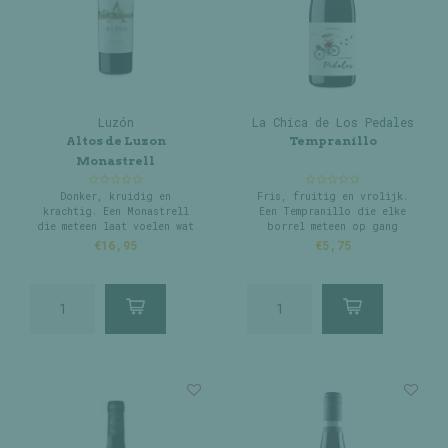
Luzón
La Chica de Los Pedales
Altos de Luzon
Tempranillo
Monastrell
Donker, kruidig en
Fris, fruitig en vrolijk.
krachtig. Een Monastrell
Een Tempranillo die elke
die meteen laat voelen wat
borrel meteen op gang
hij kan.
trekt.
€16,95
€5,75