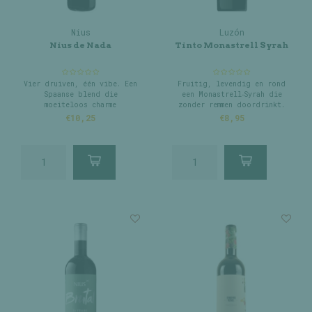
Nius
Luzón
Nius de Nada
Tinto Monastrell Syrah
Vier druiven, één vibe. Een
Fruitig, levendig en rond
Spaanse blend die
een Monastrell‑Syrah die
moeiteloos charme
zonder remmen doordrinkt.
uitstraalt.
€10,25
€8,95