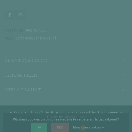
Telefoon
0621864863
Mail
info@dewijnloods.nl
KLANTENSERVICE
CATEGORIEËN
MIJN ACCOUNT
© Copyright 2026 De Wijnloods - Powered by
Lightspeed
-
Theme by
Shopmonkey
Wij slaan cookies op om onze website te verbeteren. Is dat akkoord?
JA
NEE
Meer over cookies »