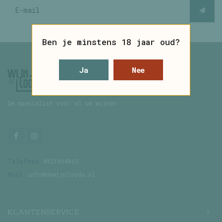
Ben je minstens 18 jaar oud?
Ja
Nee
De specialist voor al uw wijnen
Telefoon
0621864863
Mail
info@dewijnloods.nl
KLANTENSERVICE