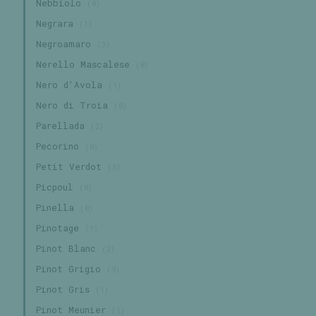
Nebbiolo
(0)
Negrara
(1)
Negroamaro
(3)
Nerello Mascalese
(0)
Nero d'Avola
(1)
Nero di Troia
(0)
Parellada
(2)
Pecorino
(0)
Petit Verdot
(5)
Picpoul
(0)
Pinella
(0)
Pinotage
(1)
Pinot Blanc
(3)
Pinot Grigio
(9)
Pinot Gris
(1)
Pinot Meunier
(1)