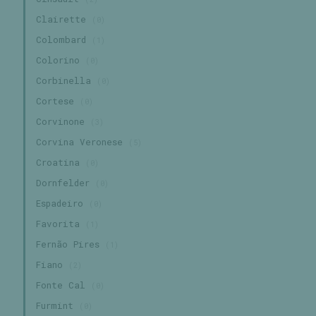
Clairette
(0)
Colombard
(1)
Colorino
(0)
Corbinella
(0)
Cortese
(0)
Corvinone
(3)
Corvina Veronese
(5)
Croatina
(0)
Dornfelder
(0)
Espadeiro
(0)
Favorita
(1)
Fernão Pires
(1)
Fiano
(2)
Fonte Cal
(0)
Furmint
(0)