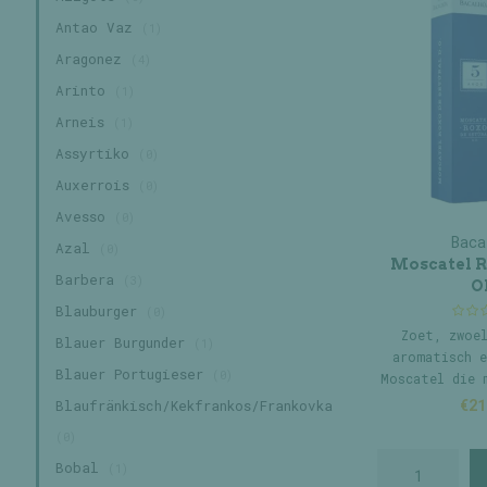
Antao Vaz
(1)
Aragonez
(4)
Arinto
(1)
Arneis
(1)
Assyrtiko
(0)
Auxerrois
(0)
Avesso
(0)
Baca
Azal
(0)
Moscatel R
Barbera
(3)
O
Blauburger
(0)
Zoet, zwoel
Blauer Burgunder
(1)
aromatisch e
Blauer Portugieser
(0)
Moscatel die 
spe
€21
Blaufränkisch/Kekfrankos/Frankovka
(0)
Bobal
(1)