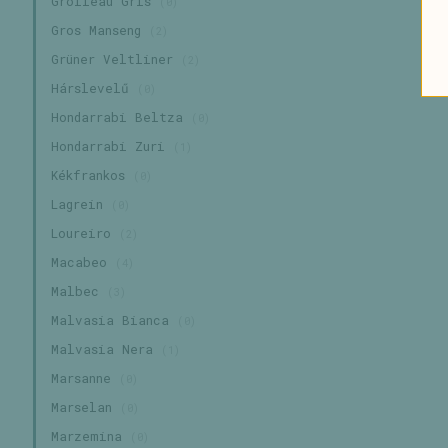
Grolleau Gris
(0)
Gros Manseng
(2)
Grüner Veltliner
(2)
Hárslevelű
(0)
Hondarrabi Beltza
(0)
Hondarrabi Zuri
(1)
Kékfrankos
(0)
Lagrein
(0)
Loureiro
(2)
Macabeo
(4)
Malbec
(3)
Malvasia Bianca
(0)
Malvasia Nera
(1)
Marsanne
(0)
Marselan
(0)
Marzemina
(0)