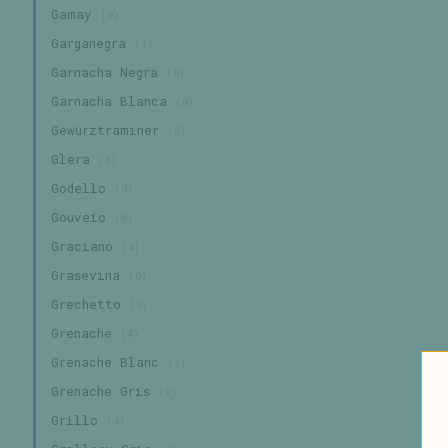
Gamay
(0)
Garganegra
(1)
Garnacha Negra
(0)
Garnacha Blanca
(0)
Gewürztraminer
(0)
Glera
(3)
Godello
(0)
Gouveio
(0)
Graciano
(4)
Grasevina
(0)
Grechetto
(0)
Grenache
(4)
Grenache Blanc
(1)
Grenache Gris
(2)
Grillo
(4)