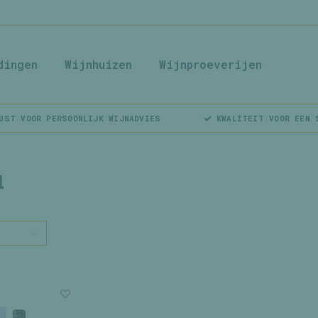
dingen
Wijnhuizen
Wijnproeverijen
UST VOOR PERSOONLIJK WIJNADVIES
KWALITEIT VOOR EEN 
l