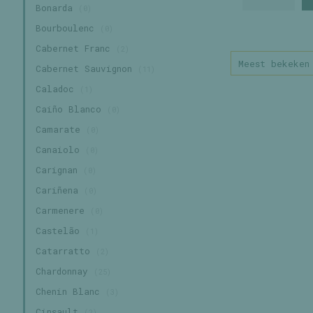
Bonarda
(0)
Bourboulenc
(0)
Cabernet Franc
(2)
Meest bekeken
Cabernet Sauvignon
(11)
Caladoc
(1)
Caiño Blanco
(0)
Camarate
(0)
Canaiolo
(0)
Carignan
(0)
Cariñena
(0)
Carmenere
(0)
Castelão
(1)
Catarratto
(2)
Chardonnay
(25)
Chenin Blanc
(3)
Cinsault
(2)