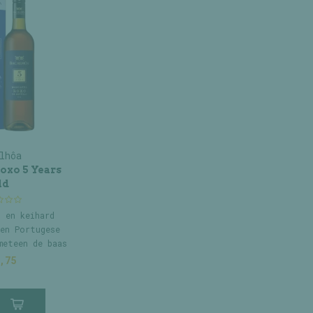
lhôa
oxo 5 Years
ld
 en keihard
en Portugese
meteen de baas
elt.
,75