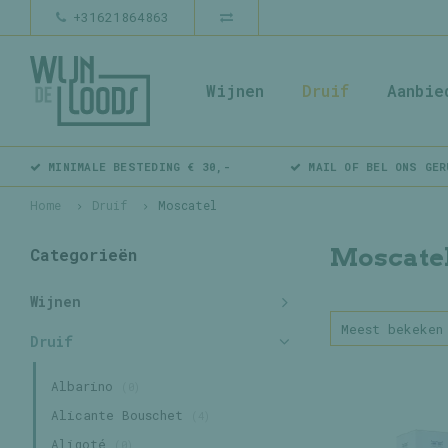
+31621864863
Wijnen
Druif
Aanbie
MINIMALE BESTEDING € 30,-
MAIL OF BEL ONS GER
Home
Druif
Moscatel
Moscate
Categorieën
Wijnen
Meest bekeken
Druif
Albarino
(0)
Alicante Bouschet
(4)
Aligoté
(0)