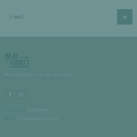
De specialist voor al uw wijnen
Telefoon
0621864863
Mail
info@dewijnloods.nl