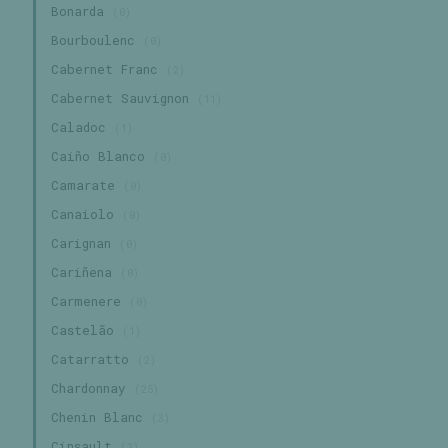
Bonarda
(0)
Bourboulenc
(0)
Cabernet Franc
(2)
Cabernet Sauvignon
(11)
Caladoc
(1)
Caiño Blanco
(0)
Camarate
(0)
Canaiolo
(0)
Carignan
(0)
Cariñena
(0)
Carmenere
(0)
Castelão
(1)
Catarratto
(2)
Chardonnay
(25)
Chenin Blanc
(3)
Cinsault
(2)