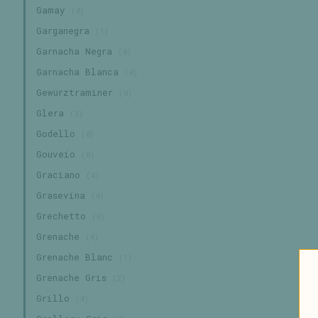
Gamay
(0)
Garganegra
(1)
Garnacha Negra
(0)
Garnacha Blanca
(0)
Gewürztraminer
(0)
Glera
(3)
Godello
(0)
Gouveio
(0)
Graciano
(4)
Grasevina
(0)
Grechetto
(0)
Grenache
(4)
Grenache Blanc
(1)
Grenache Gris
(2)
Grillo
(4)