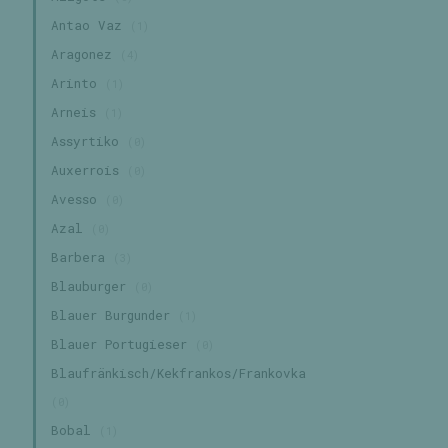
Antao Vaz
(1)
Aragonez
(4)
Arinto
(1)
Arneis
(1)
Assyrtiko
(0)
Auxerrois
(0)
Avesso
(0)
Azal
(0)
Barbera
(3)
Blauburger
(0)
Blauer Burgunder
(1)
Blauer Portugieser
(0)
Blaufränkisch/Kekfrankos/Frankovka
(0)
Bobal
(1)