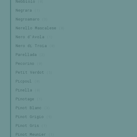
Nebbiolo
(0)
Negrara
(1)
Negroamaro
(3)
Nerello Mascalese
(0)
Nero d'Avola
(1)
Nero di Troia
(0)
Parellada
(2)
Pecorino
(0)
Petit Verdot
(5)
Picpoul
(0)
Pinella
(0)
Pinotage
(1)
Pinot Blanc
(3)
Pinot Grigio
(9)
Pinot Gris
(1)
Pinot Meunier
(1)