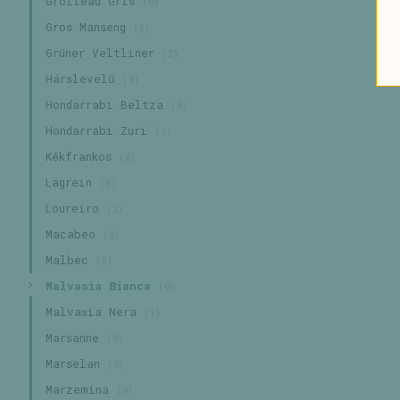
Grolleau Gris
(0)
Gros Manseng
(2)
Grüner Veltliner
(2)
Hárslevelű
(0)
Hondarrabi Beltza
(0)
Hondarrabi Zuri
(1)
Kékfrankos
(0)
Lagrein
(0)
Loureiro
(2)
Macabeo
(4)
Malbec
(3)
Malvasia Bianca
(0)
Malvasia Nera
(1)
Marsanne
(0)
Marselan
(0)
Marzemina
(0)