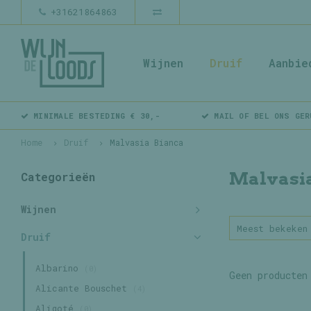
+31621864863
Wijnen
Druif
Aanbie
MINIMALE BESTEDING € 30,-
MAIL OF BEL ONS GER
Home
Druif
Malvasia Bianca
Malvasia
Categorieën
Wijnen
Meest bekeken
Druif
Albarino
(0)
Geen producten
Alicante Bouschet
(4)
Aligoté
(0)