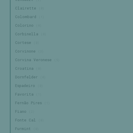
Clairette
(0)
Colombard
(1)
Colorino
(0)
Corbinella
(0)
Cortese
(0)
Corvinone
(3)
Corvina Veronese
(5)
Croatina
(0)
Dornfelder
(0)
Espadeiro
(0)
Favorita
(1)
Fernão Pires
(1)
Fiano
(2)
Fonte Cal
(0)
Furmint
(0)