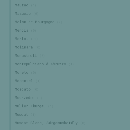
Mauzac
(1)
Mazuelo
(0)
Melon de Bourgogne
(2)
Mencia
(0)
Merlot
(12)
Molinara
(0)
Monastrell
(5)
Montepulciano d'Abruzzo
(1)
Moreto
(0)
Moscatel
(1)
Moscato
(0)
Mourvèdre
(1)
Müller Thurgau
(1)
Muscat
(1)
Muscat Blanc, Sárgamuskotály
(0)