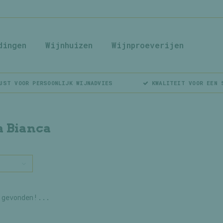
dingen
Wijnhuizen
Wijnproeverijen
UST VOOR PERSOONLIJK WIJNADVIES
KWALITEIT VOOR EEN 
 Bianca
 gevonden!...