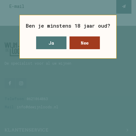
Ben je minstens 18 jaar oud?
Ja
Nee
De specialist voor al uw wijnen
Telefoon
0621864863
Mail
info@dewijnloods.nl
KLANTENSERVICE