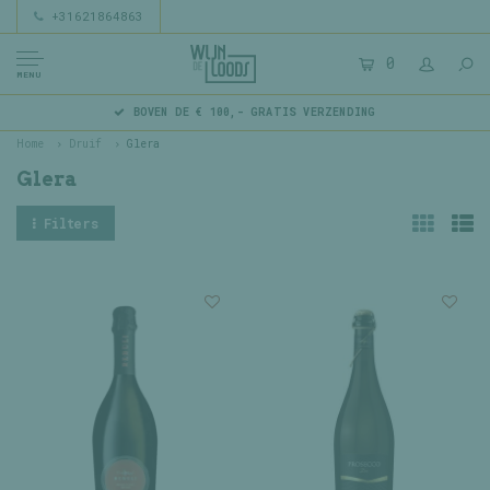
+31621864863
0
MENU
BOVEN DE € 100,- GRATIS VERZENDING
Home
Druif
Glera
Glera
Filters