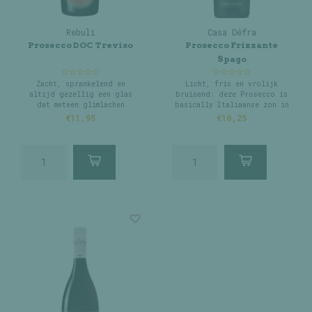
Rebuli
Casa Défra
Prosecco DOC Treviso
Prosecco Frizzante
Spago
Zacht, sprankelend en
Licht, fris en vrolijk
altijd gezellig een glas
bruisend: deze Prosecco is
dat meteen glimlachen
basically Italiaanse zon in
brengt.
een fles.
€11,95
€10,25