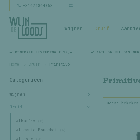
+31621864863
Wijnen
Druif
Aanbie
MINIMALE BESTEDING € 30,-
MAIL OF BEL ONS GER
Home
Druif
Primitivo
Primitiv
Categorieën
Wijnen
Meest bekeken
Druif
Albarino
(0)
Alicante Bouschet
(4)
Aligoté
(0)