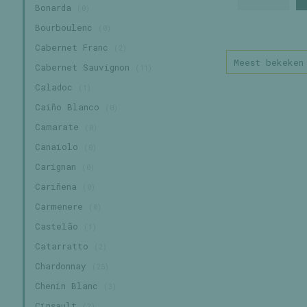
Bonarda
(0)
Bourboulenc
(0)
Cabernet Franc
(2)
Meest bekeken
Cabernet Sauvignon
(11)
Caladoc
(1)
Caiño Blanco
(0)
Camarate
(0)
Canaiolo
(0)
Carignan
(0)
Cariñena
(0)
Carmenere
(0)
Castelão
(1)
Catarratto
(2)
Chardonnay
(25)
Chenin Blanc
(3)
Cinsault
(2)