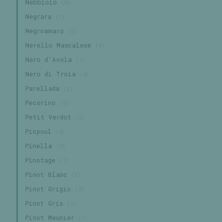
Nebbiolo
(0)
Negrara
(1)
Negroamaro
(3)
Nerello Mascalese
(0)
Nero d'Avola
(1)
Nero di Troia
(0)
Parellada
(2)
Pecorino
(0)
Petit Verdot
(5)
Picpoul
(0)
Pinella
(0)
Pinotage
(1)
Pinot Blanc
(3)
Pinot Grigio
(9)
Pinot Gris
(1)
Pinot Meunier
(1)