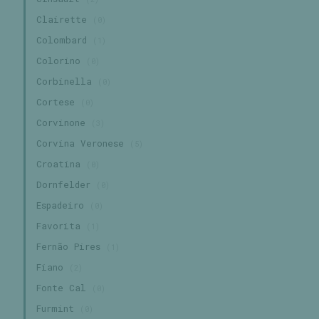
Clairette
(0)
Colombard
(1)
Colorino
(0)
Corbinella
(0)
Cortese
(0)
Corvinone
(3)
Corvina Veronese
(5)
Croatina
(0)
Dornfelder
(0)
Espadeiro
(0)
Favorita
(1)
Fernão Pires
(1)
Fiano
(2)
Fonte Cal
(0)
Furmint
(0)