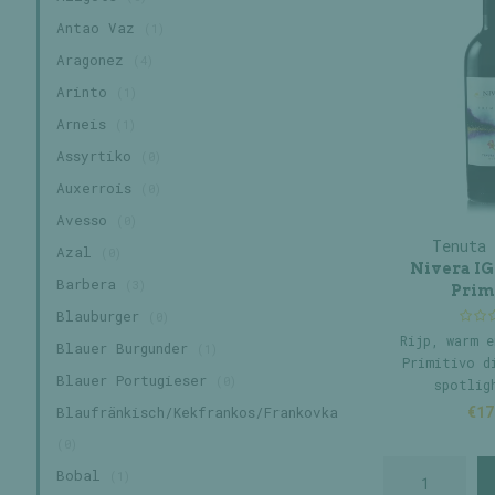
Antao Vaz
(1)
Aragonez
(4)
Arinto
(1)
Arneis
(1)
Assyrtiko
(0)
Auxerrois
(0)
Avesso
(0)
Tenuta 
Azal
(0)
Nivera IG
Barbera
(3)
Prim
Blauburger
(0)
Rijp, warm e
Blauer Burgunder
(1)
Primitivo d
Blauer Portugieser
(0)
spotlig
€17
Blaufränkisch/Kekfrankos/Frankovka
(0)
Bobal
(1)