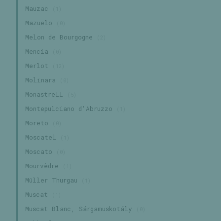
Mauzac
(1)
Mazuelo
(0)
Melon de Bourgogne
(2)
Mencia
(0)
Merlot
(12)
Molinara
(0)
Monastrell
(5)
Montepulciano d'Abruzzo
(1)
Moreto
(0)
Moscatel
(1)
Moscato
(0)
Mourvèdre
(1)
Müller Thurgau
(1)
Muscat
(1)
Muscat Blanc, Sárgamuskotály
(0)