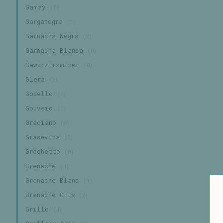
Gamay
(0)
Garganegra
(1)
Garnacha Negra
(0)
Garnacha Blanca
(0)
Gewürztraminer
(0)
Glera
(3)
Godello
(0)
Gouveio
(0)
Graciano
(4)
Grasevina
(0)
Grechetto
(0)
Grenache
(4)
Grenache Blanc
(1)
Grenache Gris
(2)
Grillo
(4)