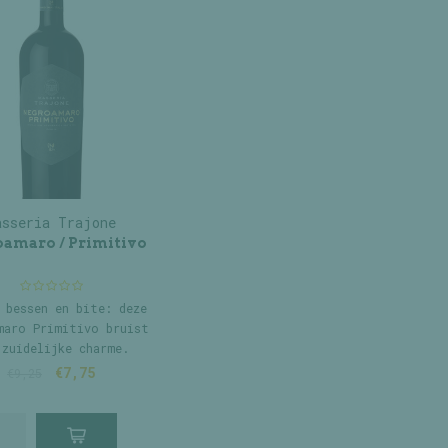
asseria Trajone
amaro / Primitivo
 bessen en bite: deze
maro Primitivo bruist
 zuidelijke charme.
€7,75
€9,25