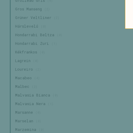
Grolleau Gris
(0)
Gros Manseng
(2)
Grüner Veltliner
(2)
Hárslevelű
(0)
Hondarrabi Beltza
(0)
Hondarrabi Zuri
(1)
Kékfrankos
(0)
Lagrein
(0)
Loureiro
(2)
Macabeo
(4)
Malbec
(3)
Malvasia Bianca
(0)
Malvasia Nera
(1)
Marsanne
(0)
Marselan
(0)
Marzemina
(0)