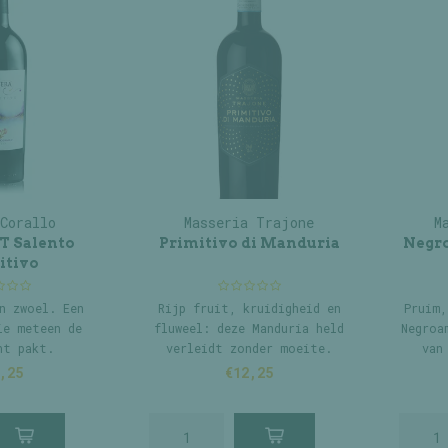
Corallo
Masseria Trajone
M
T Salento
Primitivo di Manduria
Negro
itivo
n zwoel. Een
Rijp fruit, kruidigheid en
Pruim,
ie meteen de
fluweel: deze Manduria held
Negroa
ht pakt.
verleidt zonder moeite.
van
,25
€12,25