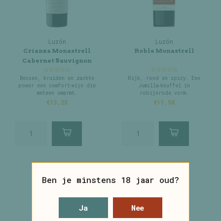
Luzón
Luzón
Crianza Monastrell
Roble Monastrell
Cabernet Sauvignon
Bessen, kruiden en zachte
Rijk, rond en spicy. Een
power een comfort‑wijn die
Jumilla‑knuffel in
meteen omarmt.
robijnrode vorm.
€13,25
€11,50
Ben je minstens 18 jaar oud?
Ja
Nee