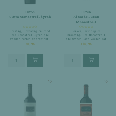
Luzón
Luzón
Tinto Monastrell Syrah
Altos de Luzon
Monastrell
Fruitig, levendig en rond
Donker, kruidig en
een Monastrell‑Syrah die
krachtig. Een Monastrell
zonder remmen doordrinkt.
die meteen laat voelen wat
hij kan.
€8,95
€16,95