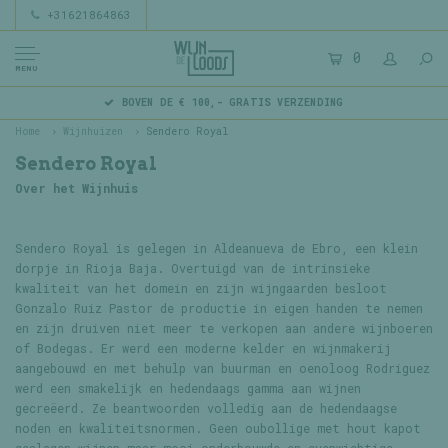
+31621864863
0
MENU
BOVEN DE € 100,- GRATIS VERZENDING
Home
Wijnhuizen
Sendero Royal
Sendero Royal
Over het Wijnhuis
Sendero Royal is gelegen in Aldeanueva de Ebro, een klein
dorpje in Rioja Baja. Overtuigd van de intrinsieke
kwaliteit van het domein en zijn wijngaarden besloot
Gonzalo Ruiz Pastor de productie in eigen handen te nemen
en zijn druiven niet meer te verkopen aan andere wijnboeren
of Bodegas. Er werd een moderne kelder en wijnmakerij
aangebouwd en met behulp van buurman en oenoloog Rodriguez
werd een smakelijk en hedendaags gamma aan wijnen
gecreëerd. Ze beantwoorden volledig aan de hedendaagse
noden en kwaliteitsnormen. Geen oubollige met hout kapot