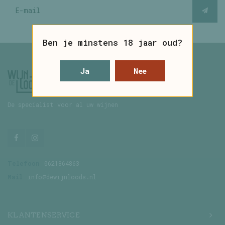
Ben je minstens 18 jaar oud?
Ja
Nee
De specialist voor al uw wijnen
Telefoon
0621864863
Mail
info@dewijnloods.nl
KLANTENSERVICE