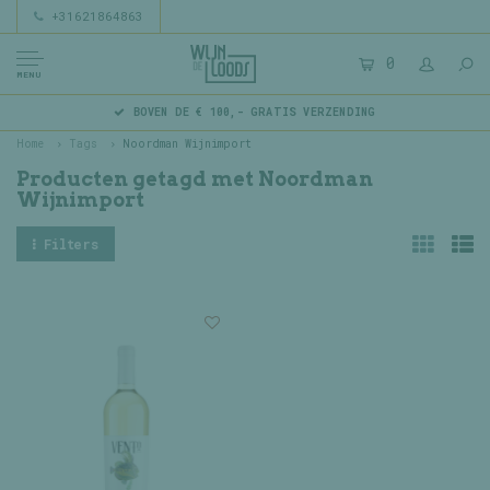
+31621864863
0
MENU
BOVEN DE € 100,- GRATIS VERZENDING
Home
Tags
Noordman Wijnimport
Producten getagd met Noordman
Wijnimport
Filters