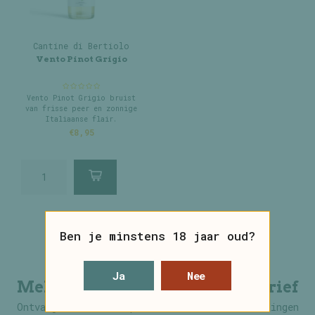
Cantine di Bertiolo
Vento Pinot Grigio
Vento Pinot Grigio bruist
van frisse peer en zonnige
Italiaanse flair.
€8,95
Ben je minstens 18 jaar oud?
Ja
Nee
Meld je aan voor onze nieuwsbrief
Ontvang de laatste updates, nieuws en aanbiedingen