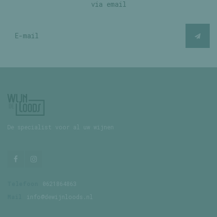
via email
De specialist voor al uw wijnen
Telefoon
0621864863
Mail
info@dewijnloods.nl