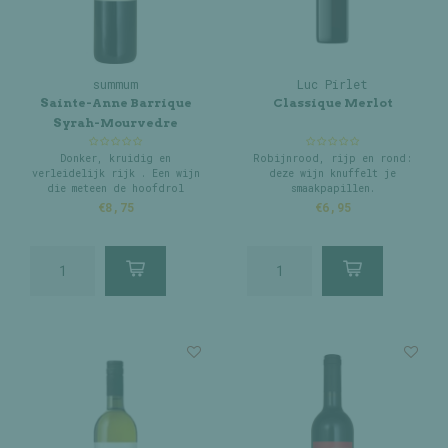
summum
Luc Pirlet
Sainte-Anne Barrique
Classique Merlot
Syrah-Mourvedre
Donker, kruidig en
Robijnrood, rijp en rond:
verleidelijk rijk . Een wijn
deze wijn knuffelt je
die meteen de hoofdrol
smaakpapillen.
opeist.
€8,75
€6,95