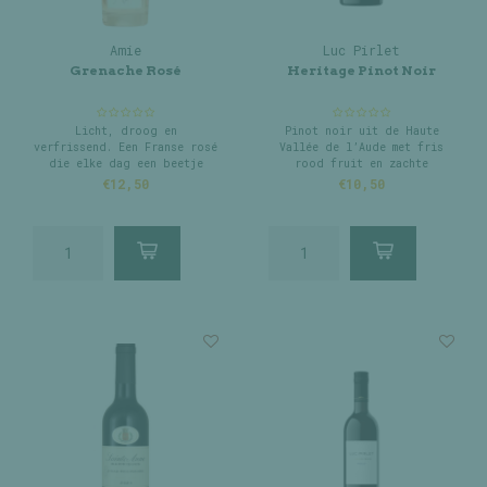
Amie
Luc Pirlet
Grenache Rosé
Heritage Pinot Noir
Licht, droog en
Pinot noir uit de Haute
verfrissend. Een Franse rosé
Vallée de l’Aude met fris
die elke dag een beetje
rood fruit en zachte
zonniger maakt.
kruidigheid.
€12,50
€10,50
Licht, soepel en heerlijk
toegankelijk met een
speelse, frisse finale.