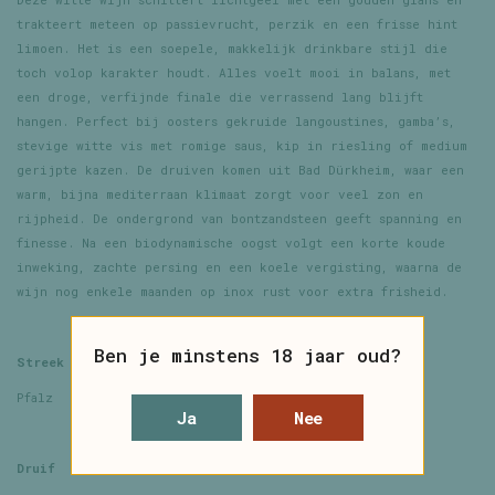
trakteert meteen op passievrucht, perzik en een frisse hint
limoen. Het is een soepele, makkelijk drinkbare stijl die
toch volop karakter houdt. Alles voelt mooi in balans, met
een droge, verfijnde finale die verrassend lang blijft
hangen. Perfect bij oosters gekruide langoustines, gamba’s,
stevige witte vis met romige saus, kip in riesling of medium
gerijpte kazen. De druiven komen uit Bad Dürkheim, waar een
warm, bijna mediterraan klimaat zorgt voor veel zon en
rijpheid. De ondergrond van bontzandsteen geeft spanning en
finesse. Na een biodynamische oogst volgt een korte koude
inweking, zachte persing en een koele vergisting, waarna de
wijn nog enkele maanden op inox rust voor extra frisheid.
Ben je minstens 18 jaar oud?
Streek
Pfalz
Ja
Nee
Druif