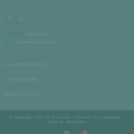
Telefoon
0621864863
Mail
info@dewijnloods.nl
KLANTENSERVICE
CATEGORIEËN
MIJN ACCOUNT
© Copyright 2026 De Wijnloods - Powered by
Lightspeed
-
Theme by
Shopmonkey