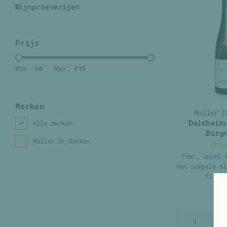
Wijnproeverijen
Prijs
Min: €
0
Max: €
15
Merken
Müller D
Dalsheim
Alle merken
Burg
Müller Dr Becker
Peer, appel 
een soepele sl
fijne 
€11