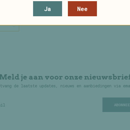
Ja
Nee
Meld je aan voor onze nieuwsbrie
tvang de laatste updates, nieuws en aanbiedingen via em
ABONNEE