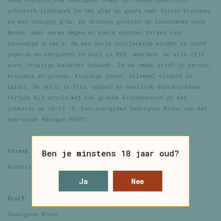
schittert lichtgeel in het glas en geurt naar frisse kruisbes
en een vleugje gras. De druiven groeien op lössbodems rond
Wenen, waar warme dagen en koele nachten zorgen voor
levendige aroma’s. Na een korte schilweking worden ze zacht
geperst en vergisten ze koel in RVS, waardoor de wijn zijn
pure, fruitige karakter behoudt. In de smaak proef je perzik,
kruisbes en groene, kruidige tonen, allemaal elegant in
balans. De stijl is fris, soepel en heerlijk doordrinkbaar.
Perfect bij witvis met een groene kruidenkorst en het
lekkerst op 10–12 °C. Een energieke Sauvignon Blanc van het
bekroonde Weingut Pfaffl.
Streek
Ben je minstens 18 jaar oud?
Niederösterreich
Ja
Nee
Druif
Sauvignon Blanc