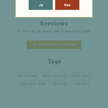
Ja
Nee
0 reviews
0 sterren op basis van 0 beoordelingen
JE BEOORDELING TOEVOEGEN
Tags
Marlborough
Nieuw Zeeland
Saint Clair
Sauvignon Blanc
Stuivend
Tropisch