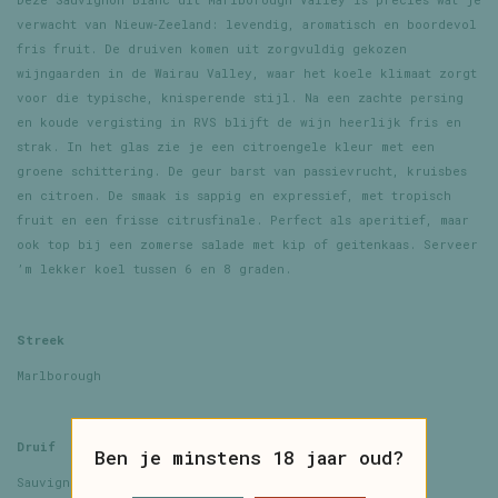
verwacht van Nieuw‑Zeeland: levendig, aromatisch en boordevol
fris fruit. De druiven komen uit zorgvuldig gekozen
wijngaarden in de Wairau Valley, waar het koele klimaat zorgt
voor die typische, knisperende stijl. Na een zachte persing
en koude vergisting in RVS blijft de wijn heerlijk fris en
strak. In het glas zie je een citroengele kleur met een
groene schittering. De geur barst van passievrucht, kruisbes
en citroen. De smaak is sappig en expressief, met tropisch
fruit en een frisse citrusfinale. Perfect als aperitief, maar
ook top bij een zomerse salade met kip of geitenkaas. Serveer
’m lekker koel tussen 6 en 8 graden.
Streek
Marlborough
Druif
Ben je minstens 18 jaar oud?
Sauvignon Blanc