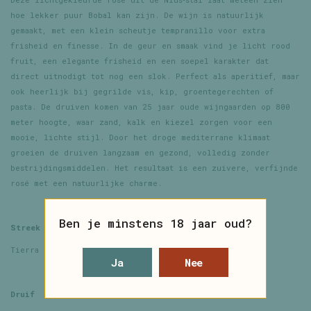
hoe lekker puur Bobal kan zijn. De wijn is natuurlijk
gemaakt, met een klein scheutje tempranillo voor extra
frisheid en finesse. In de geur en smaak vind je licht rood
fruit, een elegante frisheid en een soepel karakter dat
direct uitnodigt tot nog een slok. Perfect als aperitief, maar
ook heerlijk bij gegrilde vis, kip, groentegerechten of
pasta. De druiven komen van 25 jaar oude wijngaarden op 800
meter hoogte, waar zand, kalk en kiezel zorgen voor een
mooie, lichte stijl. Door het droge mediterrane klimaat
groeien de druiven langzaam en gezond, volledig zonder
bestrijdingsmiddelen. Het resultaat is een zuivere, verfijnde
rosé met een natuurlijke charme.
Ben je minstens 18 jaar oud?
Streek
Tierra de Castilla
Ja
Nee
Druif