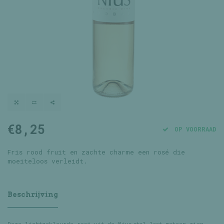
€8,25
OP VOORRAAD
Fris rood fruit en zachte charme een rosé die
moeiteloos verleidt.
Beschrijving
Deze lichtgekleurde rosé uit de Nius‑stal laat meteen zien