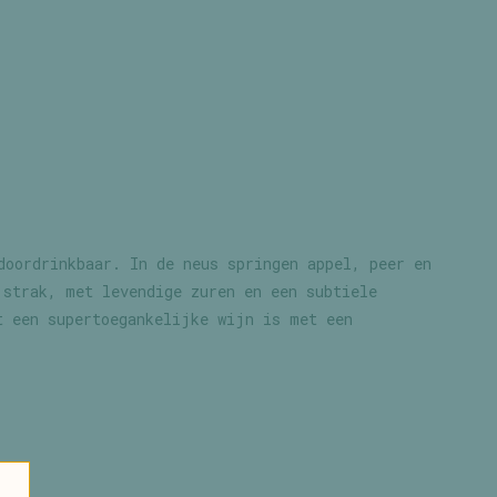
doordrinkbaar. In de neus springen appel, peer en
 strak, met levendige zuren en een subtiele
t een supertoegankelijke wijn is met een