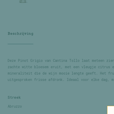
Beschrijving
Deze Pinot Grigio van Cantina Tollo laat meteen zie
zachte witte bloesem eruit, met een vleugje citrus 
mineraliteit die de wijn mooie lengte geeft. Het fr
uitgesproken frisse afdronk. Ideaal voor elke dag, m
Streek
Abruzzo