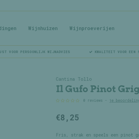
dingen
Wijnhuizen
Wijnproeverijen
UST VOOR PERSOONLIJK WIJNADVIES
KWALITEIT VOOR EEN 
Cantina Tollo
Il Gufo Pinot Gri
0 reviews -
je beoordelin
€8,25
Fris, strak en speels een pinot g