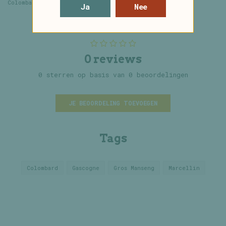
Colombard en Gros Manseng
Ja
Nee
0 reviews
0 sterren op basis van 0 beoordelingen
JE BEOORDELING TOEVOEGEN
Tags
Colombard
Gascogne
Gros Manseng
Marcellin