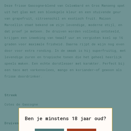
Deze frisse Gascogne‑blend van Colombard en Gros Manseng spat
uit het glas met een bleekgele kleur en een stuivende geur
van grapefruit, citroenschil en exotisch fruit. Maison
Marcellin staat bekend om zijn levendige, moderne stijl, en
dat proef je meteen. De druiven worden volledig ontsteeld,
krijgen een inweking van twaalf uur en vergisten koel op 16
graden voor maximale frisheid. Daarna rijpt de wijn nog even
door voor extra ronding. In de smaak is hij superfruitig, met
levendige zuren en tropische tonen die het geheel heerlijk
speels maken. Een echte dorstlesser met karakter. Perfect bij
een taco met varkensvlees, mango en koriander—of gewoon als
frisse doordrinker.
Streek
Cotes de Gascogne
Ben je minstens 18 jaar oud?
Druiven